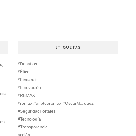
ETIQUETAS
#Desafíos
a,
#Ética
#Fincaraiz
#Innovación
acia
#REMAX
#remax #unetearemax #OscarMarquez
#SeguridadPortales
#Tecnología
ias
#Transparencia
acción