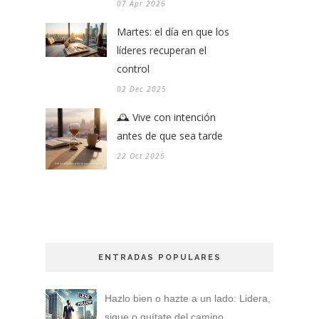
07 Apr 2026
Martes: el día en que los
líderes recuperan el
control
02 Dec 2025
🕰️ Vive con intención
antes de que sea tarde
22 Oct 2025
ENTRADAS POPULARES
Hazlo bien o hazte a un lado: Lidera,
sigue o quítate del camino