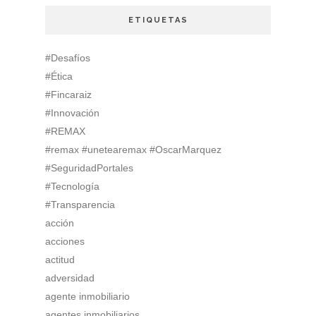
ETIQUETAS
#Desafíos
#Ética
#Fincaraiz
#Innovación
#REMAX
#remax #unetearemax #OscarMarquez
#SeguridadPortales
#Tecnología
#Transparencia
acción
acciones
actitud
adversidad
agente inmobiliario
agentes inmobiliarios