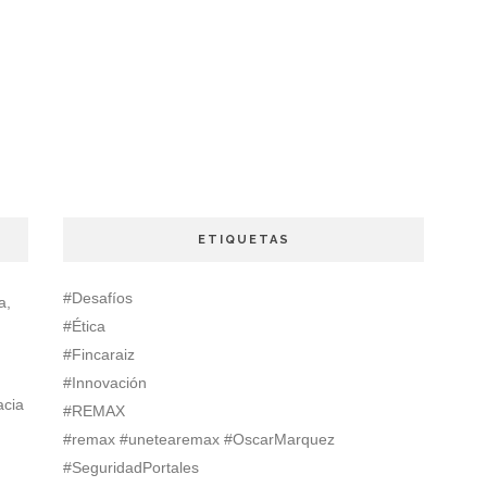
ETIQUETAS
#Desafíos
a,
#Ética
#Fincaraiz
#Innovación
acia
#REMAX
#remax #unetearemax #OscarMarquez
#SeguridadPortales