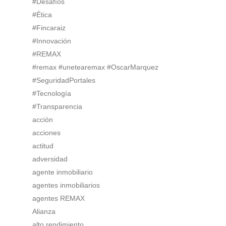
#Desafíos
#Ética
#Fincaraiz
#Innovación
#REMAX
#remax #unetearemax #OscarMarquez
#SeguridadPortales
#Tecnología
#Transparencia
acción
acciones
actitud
adversidad
agente inmobiliario
agentes inmobiliarios
agentes REMAX
Alianza
alto rendimiento