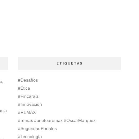
ETIQUETAS
#Desafíos
a,
#Ética
#Fincaraiz
#Innovación
acia
#REMAX
#remax #unetearemax #OscarMarquez
#SeguridadPortales
#Tecnología