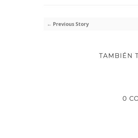
← Previous Story
TAMBIÉN 
0 C