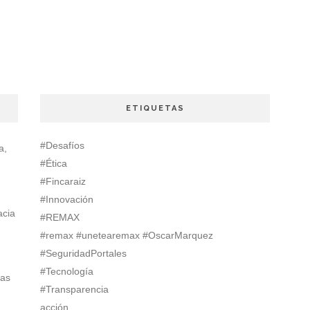
ETIQUETAS
#Desafíos
a,
#Ética
#Fincaraiz
#Innovación
acia
#REMAX
#remax #unetearemax #OscarMarquez
#SeguridadPortales
#Tecnología
ias
#Transparencia
acción