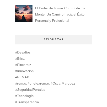
El Poder de Tomar Control de Tu
Mente: Un Camino hacia el Éxito
Personal y Profesional
ETIQUETAS
#Desafíos
#Ética
#Fincaraiz
#Innovación
#REMAX
#remax #unetearemax #OscarMarquez
#SeguridadPortales
#Tecnología
#Transparencia