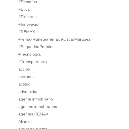
#Desafíos
#Ética
#Fincaraiz
#Innovación
#REMAX
#remax #unetearemax #OscarMarquez
#SeguridadPortales
#Tecnología
#Transparencia
acción
acciones
actitud
adversidad
agente inmobiliario
agentes inmobiliarios
agentes REMAX
Alianza
alto rendimiento