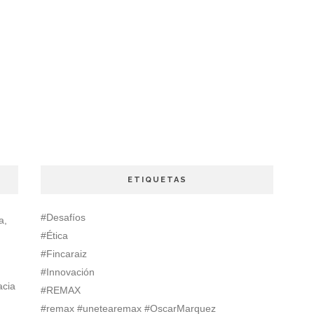
ETIQUETAS
#Desafíos
a,
#Ética
#Fincaraiz
#Innovación
acia
#REMAX
#remax #unetearemax #OscarMarquez