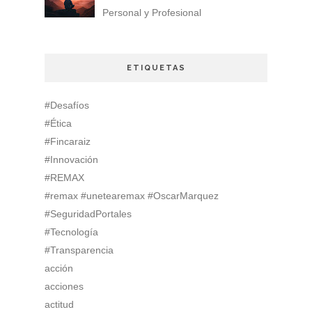
Personal y Profesional
ETIQUETAS
#Desafíos
#Ética
#Fincaraiz
#Innovación
#REMAX
#remax #unetearemax #OscarMarquez
#SeguridadPortales
#Tecnología
#Transparencia
acción
acciones
actitud