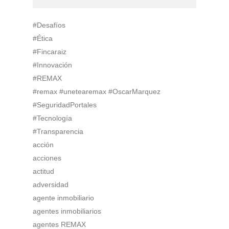
#Desafíos
#Ética
#Fincaraiz
#Innovación
#REMAX
#remax #unetearemax #OscarMarquez
#SeguridadPortales
#Tecnología
#Transparencia
acción
acciones
actitud
adversidad
agente inmobiliario
agentes inmobiliarios
agentes REMAX