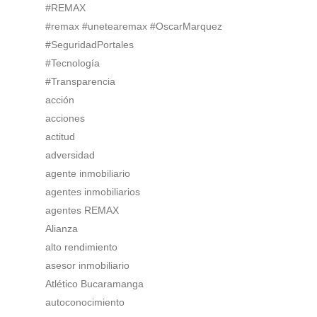
#REMAX
#remax #unetearemax #OscarMarquez
#SeguridadPortales
#Tecnología
#Transparencia
acción
acciones
actitud
adversidad
agente inmobiliario
agentes inmobiliarios
agentes REMAX
Alianza
alto rendimiento
asesor inmobiliario
Atlético Bucaramanga
autoconocimiento