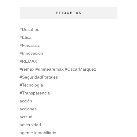
ETIQUETAS
#Desafíos
#Ética
#Fincaraiz
#Innovación
#REMAX
#remax #unetearemax #OscarMarquez
#SeguridadPortales
#Tecnología
#Transparencia
acción
acciones
actitud
adversidad
agente inmobiliario