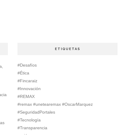
ETIQUETAS
#Desafíos
a,
#Ética
#Fincaraiz
#Innovación
acia
#REMAX
#remax #unetearemax #OscarMarquez
#SeguridadPortales
#Tecnología
ias
#Transparencia