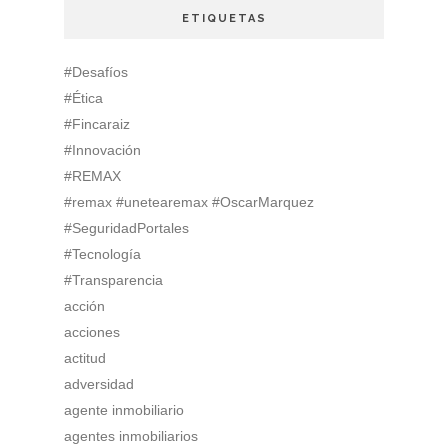
ETIQUETAS
#Desafíos
#Ética
#Fincaraiz
#Innovación
#REMAX
#remax #unetearemax #OscarMarquez
#SeguridadPortales
#Tecnología
#Transparencia
acción
acciones
actitud
adversidad
agente inmobiliario
agentes inmobiliarios