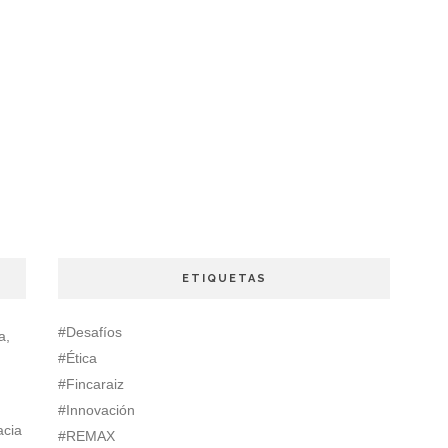
ETIQUETAS
#Desafíos
a,
#Ética
#Fincaraiz
#Innovación
acia
#REMAX