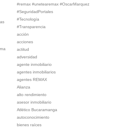
#remax #unetearemax #OscarMarquez
#SeguridadPortales
#Tecnología
ias
#Transparencia
acción
acciones
rma
actitud
adversidad
agente inmobiliario
agentes inmobiliarios
agentes REMAX
Alianza
alto rendimiento
asesor inmobiliario
Atlético Bucaramanga
autoconocimiento
bienes raíces