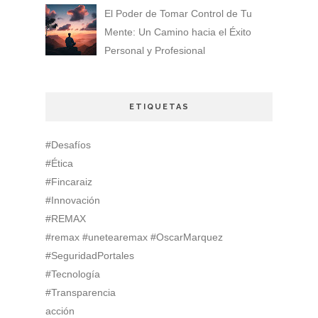
El Poder de Tomar Control de Tu
Mente: Un Camino hacia el Éxito
Personal y Profesional
ETIQUETAS
#Desafíos
#Ética
#Fincaraiz
#Innovación
#REMAX
#remax #unetearemax #OscarMarquez
#SeguridadPortales
#Tecnología
#Transparencia
acción