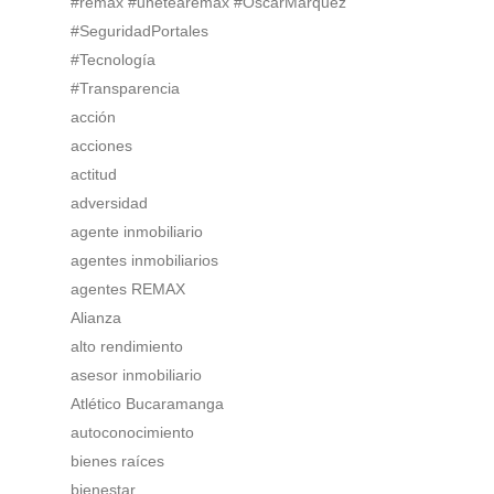
#remax #unetearemax #OscarMarquez
#SeguridadPortales
#Tecnología
#Transparencia
acción
acciones
actitud
adversidad
agente inmobiliario
agentes inmobiliarios
agentes REMAX
Alianza
alto rendimiento
asesor inmobiliario
Atlético Bucaramanga
autoconocimiento
bienes raíces
bienestar