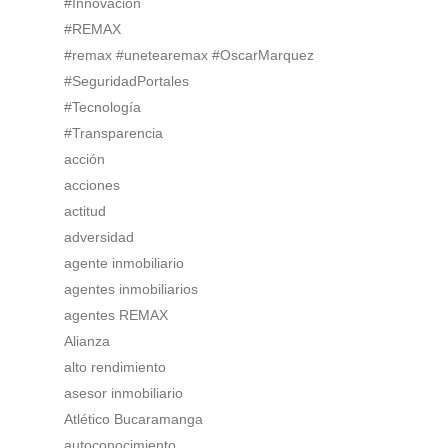
#Innovación
#REMAX
#remax #unetearemax #OscarMarquez
#SeguridadPortales
#Tecnología
#Transparencia
acción
acciones
actitud
adversidad
agente inmobiliario
agentes inmobiliarios
agentes REMAX
Alianza
alto rendimiento
asesor inmobiliario
Atlético Bucaramanga
autoconocimiento