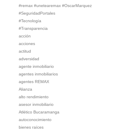
#remax #unetearemax #OscarMarquez
#SeguridadPortales
#Tecnología
#Transparencia
acción
acciones
actitud
adversidad
agente inmobiliario
agentes inmobiliarios
agentes REMAX
Alianza
alto rendimiento
asesor inmobiliario
Atlético Bucaramanga
autoconocimiento
bienes raíces