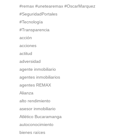
#remax #unetearemax #OscarMarquez
#SeguridadPortales
#Tecnología
#Transparencia
acción
acciones
actitud
adversidad
agente inmobiliario
agentes inmobiliarios
agentes REMAX
Alianza
alto rendimiento
asesor inmobiliario
Atlético Bucaramanga
autoconocimiento
bienes raíces