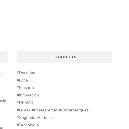
ETIQUETAS
#Desafíos
a,
#Ética
#Fincaraiz
#Innovación
acia
#REMAX
#remax #unetearemax #OscarMarquez
#SeguridadPortales
#Tecnología
ias