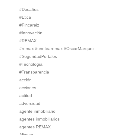
#Desafíos
#Ética
#Fincaraiz
#Innovación
#REMAX
#remax #unetearemax #OscarMarquez
#SeguridadPortales
#Tecnología
#Transparencia
acción
acciones
actitud
adversidad
agente inmobiliario
agentes inmobiliarios
agentes REMAX
Alianza