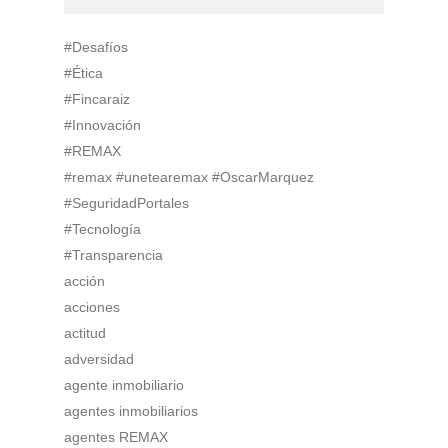
#Desafíos
#Ética
#Fincaraiz
#Innovación
#REMAX
#remax #unetearemax #OscarMarquez
#SeguridadPortales
#Tecnología
#Transparencia
acción
acciones
actitud
adversidad
agente inmobiliario
agentes inmobiliarios
agentes REMAX