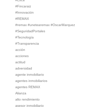
#Fincaraiz
#Innovación
#REMAX
#remax #unetearemax #OscarMarquez
#SeguridadPortales
#Tecnología
#Transparencia
acción
acciones
actitud
adversidad
agente inmobiliario
agentes inmobiliarios
agentes REMAX
Alianza
alto rendimiento
asesor inmobiliario