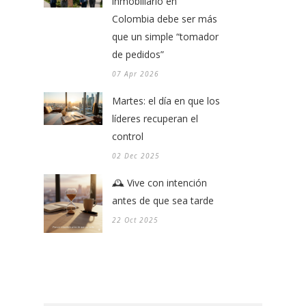
inmobiliario en
Colombia debe ser más
que un simple “tomador
de pedidos”
07 Apr 2026
Martes: el día en que los
líderes recuperan el
control
02 Dec 2025
🕰️ Vive con intención
antes de que sea tarde
22 Oct 2025