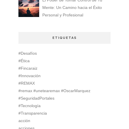
Mente: Un Camino hacia el Éxito
Personal y Profesional
ETIQUETAS
#Desafíos
#Ética
#Fincaraiz
#Innovación
#REMAX
#remax #unetearemax #OscarMarquez
#SeguridadPortales
#Tecnología
#Transparencia
acción
acciones