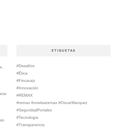
ETIQUETAS
#Desafíos
a,
#Ética
#Fincaraiz
#Innovación
acia
#REMAX
#remax #unetearemax #OscarMarquez
#SeguridadPortales
#Tecnología
ias
#Transparencia