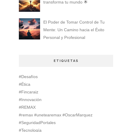
transforma tu mundo 🌟
El Poder de Tomar Control de Tu
Mente: Un Camino hacia el Éxito
Personal y Profesional
ETIQUETAS
#Desafíos
#Ética
#Fincaraiz
#Innovación
#REMAX
#remax #unetearemax #OscarMarquez
#SeguridadPortales
#Tecnología