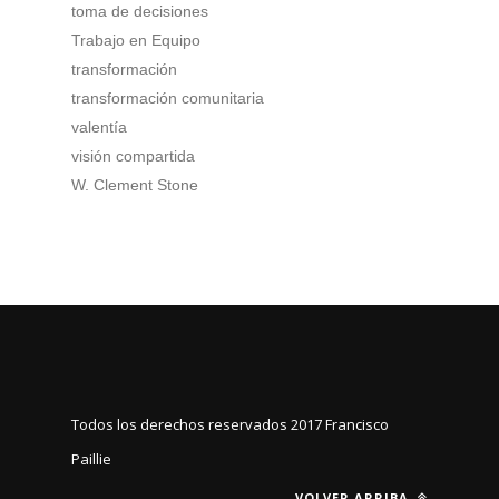
toma de decisiones
Trabajo en Equipo
transformación
transformación comunitaria
valentía
visión compartida
W. Clement Stone
Todos los derechos reservados 2017
Francisco
Paillie
VOLVER ARRIBA