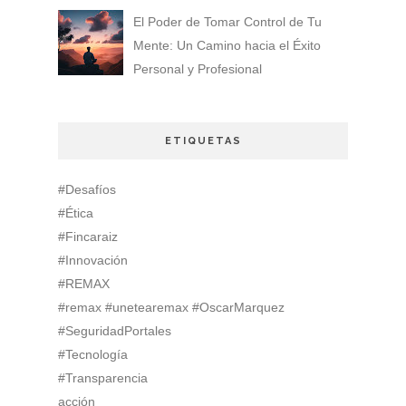
El Poder de Tomar Control de Tu
Mente: Un Camino hacia el Éxito
Personal y Profesional
ETIQUETAS
#Desafíos
#Ética
#Fincaraiz
#Innovación
#REMAX
#remax #unetearemax #OscarMarquez
#SeguridadPortales
#Tecnología
#Transparencia
acción