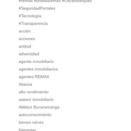
#remax #unetearemax #OscarMarquez
#SeguridadPortales
#Tecnología
#Transparencia
acción
acciones
actitud
adversidad
agente inmobiliario
agentes inmobiliarios
agentes REMAX
Alianza
alto rendimiento
asesor inmobiliario
Atlético Bucaramanga
autoconocimiento
bienes raíces
bienestar