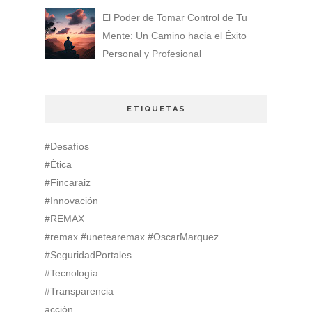
El Poder de Tomar Control de Tu
Mente: Un Camino hacia el Éxito
Personal y Profesional
ETIQUETAS
#Desafíos
#Ética
#Fincaraiz
#Innovación
#REMAX
#remax #unetearemax #OscarMarquez
#SeguridadPortales
#Tecnología
#Transparencia
acción