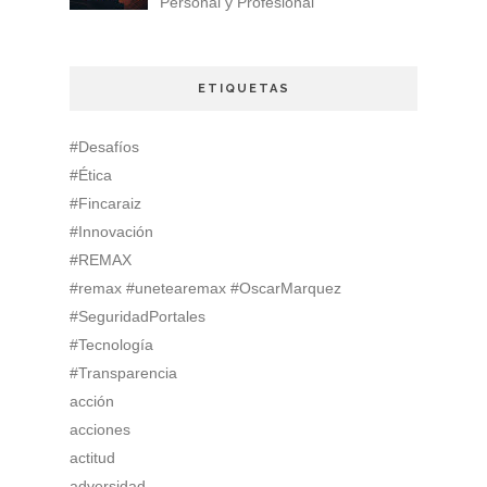
Personal y Profesional
ETIQUETAS
#Desafíos
#Ética
#Fincaraiz
#Innovación
#REMAX
#remax #unetearemax #OscarMarquez
#SeguridadPortales
#Tecnología
#Transparencia
acción
acciones
actitud
adversidad