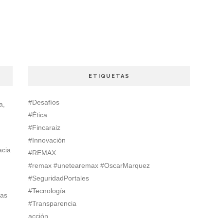
ETIQUETAS
#Desafíos
a,
#Ética
#Fincaraiz
#Innovación
acia
#REMAX
#remax #unetearemax #OscarMarquez
#SeguridadPortales
#Tecnología
ias
#Transparencia
acción