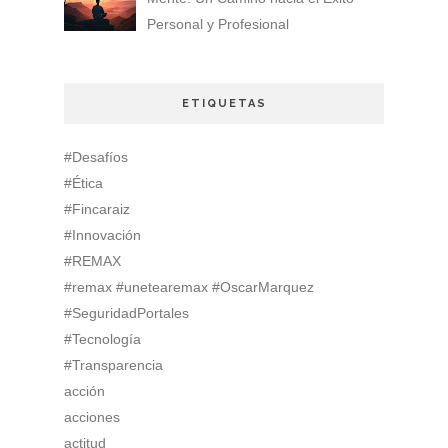
Personal y Profesional
ETIQUETAS
#Desafíos
#Ética
#Fincaraiz
#Innovación
#REMAX
#remax #unetearemax #OscarMarquez
#SeguridadPortales
#Tecnología
#Transparencia
acción
acciones
actitud