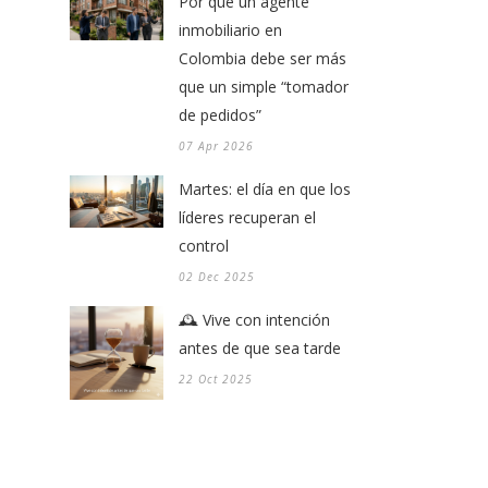
Por qué un agente
inmobiliario en
Colombia debe ser más
que un simple “tomador
de pedidos”
07 Apr 2026
Martes: el día en que los
líderes recuperan el
control
02 Dec 2025
🕰️ Vive con intención
antes de que sea tarde
22 Oct 2025