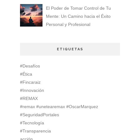
El Poder de Tomar Control de Tu
Mente: Un Camino hacia el Éxito
Personal y Profesional
ETIQUETAS
#Desafíos
#Ética
#Fincaraiz
#Innovación
#REMAX
#remax #unetearemax #OscarMarquez
#SeguridadPortales
#Tecnología
#Transparencia
acción