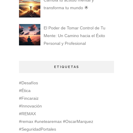
Cambia tu actitud mental y
transforma tu mundo 🌟
El Poder de Tomar Control de Tu
Mente: Un Camino hacia el Éxito
Personal y Profesional
ETIQUETAS
#Desafíos
#Ética
#Fincaraiz
#Innovación
#REMAX
#remax #unetearemax #OscarMarquez
#SeguridadPortales