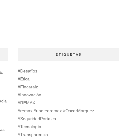
ETIQUETAS
#Desafíos
a,
#Ética
#Fincaraiz
#Innovación
acia
#REMAX
#remax #unetearemax #OscarMarquez
#SeguridadPortales
#Tecnología
ias
#Transparencia