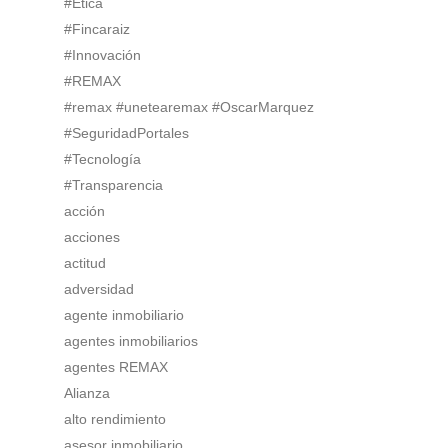
#Ética
#Fincaraiz
#Innovación
#REMAX
#remax #unetearemax #OscarMarquez
#SeguridadPortales
#Tecnología
#Transparencia
acción
acciones
actitud
adversidad
agente inmobiliario
agentes inmobiliarios
agentes REMAX
Alianza
alto rendimiento
asesor inmobiliario