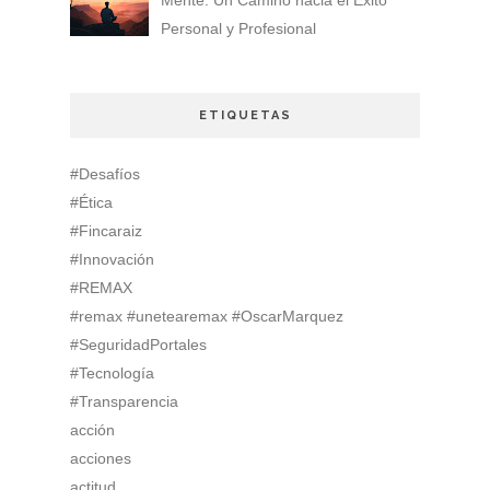
Personal y Profesional
ETIQUETAS
#Desafíos
#Ética
#Fincaraiz
#Innovación
#REMAX
#remax #unetearemax #OscarMarquez
#SeguridadPortales
#Tecnología
#Transparencia
acción
acciones
actitud