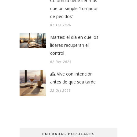
Colombia debe ser más
que un simple “tomador
de pedidos”
07 Apr 2026
Martes: el día en que los
líderes recuperan el
control
02 Dec 2025
🕰️ Vive con intención
antes de que sea tarde
22 Oct 2025
ENTRADAS POPULARES