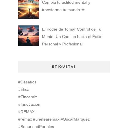
Cambia tu actitud mental y
transforma tu mundo 🌟
El Poder de Tomar Control de Tu
Mente: Un Camino hacia el Éxito
Personal y Profesional
ETIQUETAS
#Desafíos
#Ética
#Fincaraiz
#Innovación
#REMAX
#remax #unetearemax #OscarMarquez
#SeguridadPortales