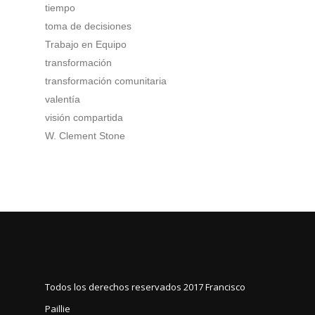
tiempo
toma de decisiones
Trabajo en Equipo
transformación
transformación comunitaria
valentía
visión compartida
W. Clement Stone
Todos los derechos reservados 2017
Francisco
Paillie