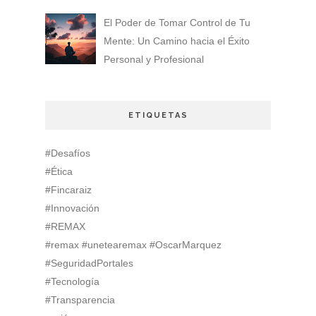
El Poder de Tomar Control de Tu
Mente: Un Camino hacia el Éxito
Personal y Profesional
ETIQUETAS
#Desafíos
#Ética
#Fincaraiz
#Innovación
#REMAX
#remax #unetearemax #OscarMarquez
#SeguridadPortales
#Tecnología
#Transparencia