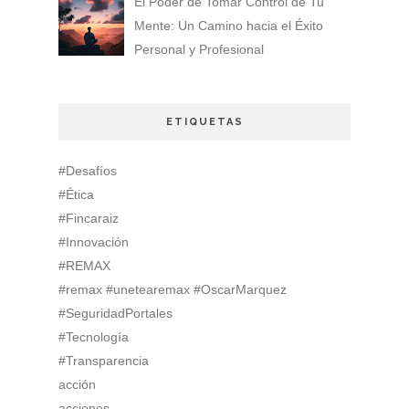
El Poder de Tomar Control de Tu
Mente: Un Camino hacia el Éxito
Personal y Profesional
ETIQUETAS
#Desafíos
#Ética
#Fincaraiz
#Innovación
#REMAX
#remax #unetearemax #OscarMarquez
#SeguridadPortales
#Tecnología
#Transparencia
acción
acciones