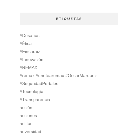
ETIQUETAS
#Desafíos
#Ética
#Fincaraiz
#Innovación
#REMAX
#remax #unetearemax #OscarMarquez
#SeguridadPortales
#Tecnología
#Transparencia
acción
acciones
actitud
adversidad