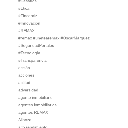
#Desafíos
#Ética
#Fincaraiz
#Innovación
#REMAX
#remax #unetearemax #OscarMarquez
#SeguridadPortales
#Tecnología
#Transparencia
acción
acciones
actitud
adversidad
agente inmobiliario
agentes inmobiliarios
agentes REMAX
Alianza
alto rendimiento