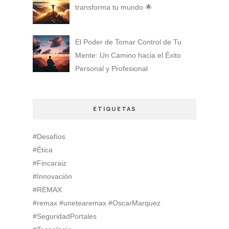
transforma tu mundo 🌟
El Poder de Tomar Control de Tu
Mente: Un Camino hacia el Éxito
Personal y Profesional
ETIQUETAS
#Desafíos
#Ética
#Fincaraiz
#Innovación
#REMAX
#remax #unetearemax #OscarMarquez
#SeguridadPortales